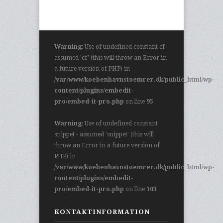
Warning
: Use of undefined constant cf -
assumed 'cf' (this will throw an Error in
a future version of PHP) in
/var/www/koebenhavnstoemrer.dk/public_html/wp-
content/plugins/embedit-
pro/embed-it-pro.php
on line
95
Warning
: Use of undefined constant
snippet - assumed 'snippet' (this will
throw an Error in a future version of
PHP) in
/var/www/koebenhavnstoemrer.dk/public_html/wp-
content/plugins/embedit-
pro/embed-it-pro.php
on line
103
KONTAKTINFORMATION