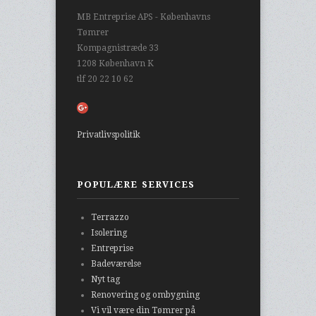
MB Entreprise APS - Københavns
Tømrer
Kompagnistræde 33
1208 København K
tlf
20 22 10 62
Privatlivspolitik
POPULÆRE SERVICES
Terrazzo
Isolering
Entreprise
Badeværelse
Nyt tag
Renovering og ombygning
Vi vil være din Tømrer på