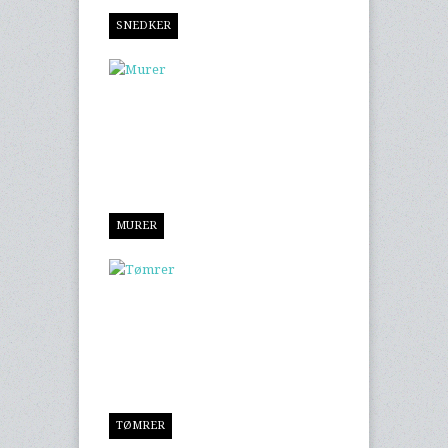
SNEDKER
MURER
TØMRER